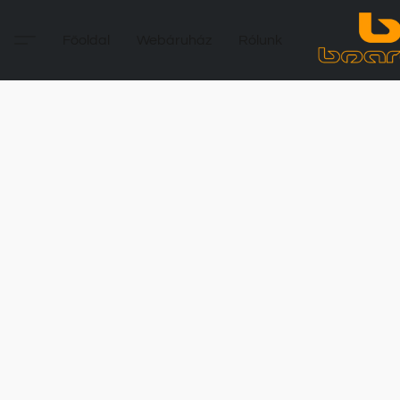
Főoldal
Webáruház
Rólunk